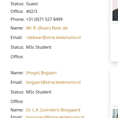
Status:
Guest
Office:
402/3
Phone:
+31 (0)71 527 8499
Name:
Mr. R. (Roan) Boer, de
Email:
rdeboer@strw.leidenuniv.nl
Status:
MSc Student
Office:
Name:
(Hugo) Bogaart
Email:
bogaart@strw.leidenuniv.nl
Status:
MSc Student
Office:
Name:
Dr. L.A. (Leindert) Boogaard
Email:
boogaard@strw.leidenuniv.nl