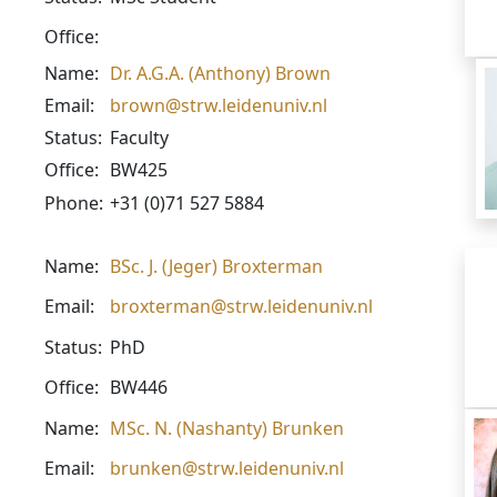
Office:
Name:
Dr. A.G.A. (Anthony) Brown
Email:
brown@strw.leidenuniv.nl
Status:
Faculty
Office:
BW425
Phone:
+31 (0)71 527 5884
Name:
BSc. J. (Jeger) Broxterman
Email:
broxterman@strw.leidenuniv.nl
Status:
PhD
Office:
BW446
Name:
MSc. N. (Nashanty) Brunken
Email:
brunken@strw.leidenuniv.nl