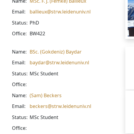
Name:
MSc. F. J. (Femke) Ballieux
Email:
ballieux@strw.leidenuniv.nl
Status:
PhD
Office:
BW422
Name:
BSc. (Gokdeniz) Baydar
Email:
baydar@strw.leidenuniv.nl
Status:
MSc Student
Office:
Name:
(Sam) Beckers
Email:
beckers@strw.leidenuniv.nl
Status:
MSc Student
Office: