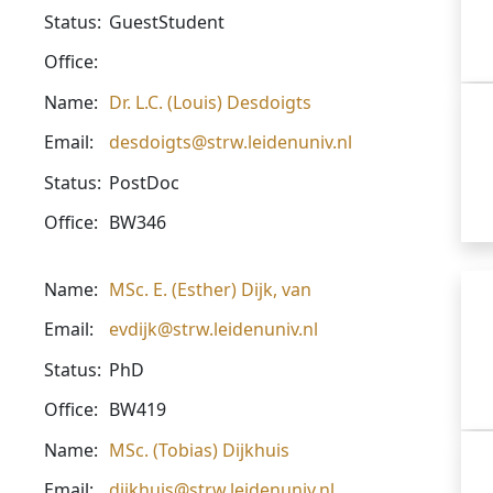
Status:
GuestStudent
Office:
Name:
Dr. L.C. (Louis) Desdoigts
Email:
desdoigts@strw.leidenuniv.nl
Status:
PostDoc
Office:
BW346
Name:
MSc. E. (Esther) Dijk, van
Email:
evdijk@strw.leidenuniv.nl
Status:
PhD
Office:
BW419
Name:
MSc. (Tobias) Dijkhuis
Email:
dijkhuis@strw.leidenuniv.nl