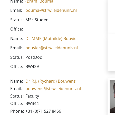
Name:
(Bram) Bouma
Email:
bouma@strw.leidenuniv.nl
Status:
MSc Student
Office:
Name:
Dr. MME (Mathilde) Bouvier
Email:
bouvier@strw.leidenuniv.nl
Status:
PostDoc
Office:
BW429
Name:
Dr. R.J. (Rychard) Bouwens
Email:
bouwens@strw.leidenuniv.nl
Status:
Faculty
Office:
BW344
Phone:
+31 (0)71 527 8456