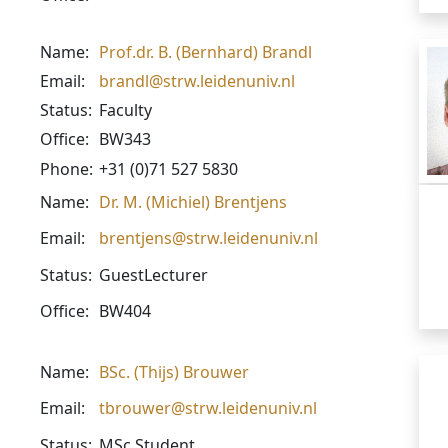
Name:
Prof.dr. B. (Bernhard) Brandl
Email:
brandl@strw.leidenuniv.nl
Status:
Faculty
Office:
BW343
Phone:
+31 (0)71 527 5830
Name:
Dr. M. (Michiel) Brentjens
Email:
brentjens@strw.leidenuniv.nl
Status:
GuestLecturer
Office:
BW404
Name:
BSc. (Thijs) Brouwer
Email:
tbrouwer@strw.leidenuniv.nl
Status:
MSc Student