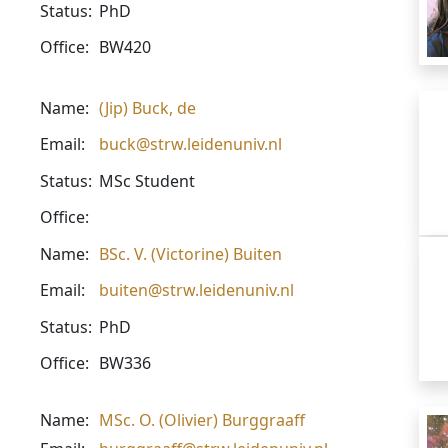
Status:
PhD
Office:
BW420
Name:
(Jip) Buck, de
Email:
buck@strw.leidenuniv.nl
Status:
MSc Student
Office:
Name:
BSc. V. (Victorine) Buiten
Email:
buiten@strw.leidenuniv.nl
Status:
PhD
Office:
BW336
Name:
MSc. O. (Olivier) Burggraaff