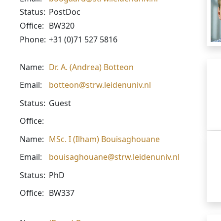
Status:
PostDoc
Office:
BW320
Phone:
+31 (0)71 527 5816
Name:
Dr. A. (Andrea) Botteon
Email:
botteon@strw.leidenuniv.nl
Status:
Guest
Office:
Name:
MSc. I (Ilham) Bouisaghouane
Email:
bouisaghouane@strw.leidenuniv.nl
Status:
PhD
Office:
BW337