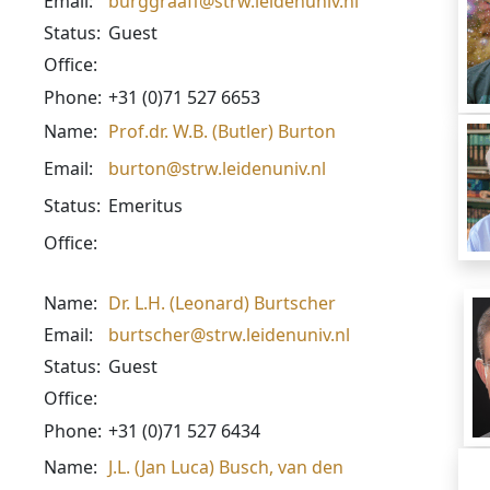
Email:
burggraaff@strw.leidenuniv.nl
Status:
Guest
Office:
Phone:
+31 (0)71 527 6653
Name:
Prof.dr. W.B. (Butler) Burton
Email:
burton@strw.leidenuniv.nl
Status:
Emeritus
Office:
Name:
Dr. L.H. (Leonard) Burtscher
Email:
burtscher@strw.leidenuniv.nl
Status:
Guest
Office:
Phone:
+31 (0)71 527 6434
Name:
J.L. (Jan Luca) Busch, van den